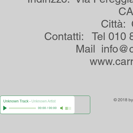
CA
Città:
Contatti: Tel 01
Mail
info@c
www.carro
© 2018 by
Unknown Track
-
Unknown Artist
00:00
/
00:00